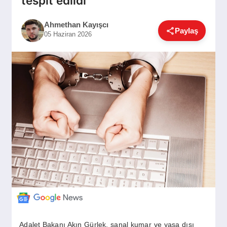
tespit edildi
GÜNDEM
Ahmethan Kayışcı
Paylaş
05 Haziran 2026
SIYASET
EĞITIM
EKONOMI
DÜNYA
SAĞLIK
Adalet Bakanı Akın Gürlek, sanal kumar ve yasa dışı