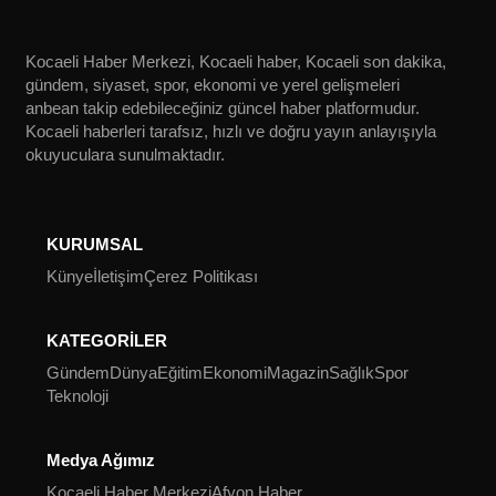
Kocaeli Haber Merkezi, Kocaeli haber, Kocaeli son dakika,
gündem, siyaset, spor, ekonomi ve yerel gelişmeleri
anbean takip edebileceğiniz güncel haber platformudur.
Kocaeli haberleri tarafsız, hızlı ve doğru yayın anlayışıyla
okuyuculara sunulmaktadır.
KURUMSAL
Künye
İletişim
Çerez Politikası
KATEGORİLER
Gündem
Dünya
Eğitim
Ekonomi
Magazin
Sağlık
Spor
Teknoloji
Medya Ağımız
Kocaeli Haber Merkezi
Afyon Haber