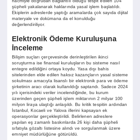
hacmiyle doğrudan bağlantılı olduğu tespit edilen 104
şüpheli yakalanarak haklarında yasal işlem başlatıldı.
Ekiplerin adreslerde yaptığı aramalarda çok sayıda dijital
materyale ve dokümana da el konulduğu
değerlendiriliyor.
Elektronik Ödeme Kuruluşuna
İnceleme
Bilişim suçları çerçevesinde derinleştirilen ikinci
soruşturma ise finansal kuruluşların bu sisteme nasıl
entegre edildiğini ortaya koydu. Yasa dışı bahis
sitelerinden elde edilen haksız kazançların yasal sisteme
sokulması amacıyla lisanslı bir elektronik para ve ödeme
şirketinin aracı olarak kullanıldığı saptandı. Sadece 2024
yılı içerisindeki veriler incelendiğinde, bu kurum
üzerinden geçen şüpheli işlem miktarının 2 milyar 100
milyon liraya ulaştığı anlaşıldı. Bu kritik tespitin ardından
İstanbul, Kocaeli ve Yalova illerini kapsayan ek
operasyonlar gerçekleştirildi. Belirlenen adreslere
yapılan eş zamanlı baskınlarda 26 kişi daha şüpheli
sıfatıyla gözaltı listesine alındı ve sorgulanmak üzere
emniyet müdürlüğüne götürüldü.