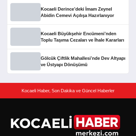
Kocaeli Derince’deki İmam Zeynel
Abidin Cemevi Açılışa Hazırlanıyor
Kocaeli Büyükşehir Encümeni’nden
Toplu Taşıma Cezaları ve İhale Kararları
Gölcük Çiftlik Mahallesi’nde Dev Altyapı
ve Üstyapı Dönüşümü
Kocaeli Haber, Son Dakika ve Güncel Haberler