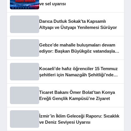
ve sel uyarısı
Darıca Dutluk Sokak’ta Kapsamlı
Altyapı ve Üstyapı Yenilemesi Sürüyor
Gebze’de mahalle buluşmaları devam
ediyor: Başkan Büyükgöz vatandaşları
dinledi
Kocaeli’de hafız öğrenciler 15 Temmuz
şehitleri için Namazgâh Şehitliği’nde
buluştu
Ticaret Bakanı Ömer Bolat’tan Konya
Ereğli Gençlik Kampüsü’ne Ziyaret
İzmir’in İklim Geleceği Raporu: Sıcaklık
ve Deniz Seviyesi Uyarısı