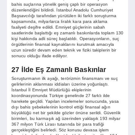
SPOR
bahis suçlarına yönelik geniş çaplı bir operasyon
düzenlendiğini bildirdi. İstanbul Anadolu Cumhuriyet
Başsavcılığı tarafından yürütülen iki farklı soruşturma
kapsamında, milyarlarca liralık kara para aklama
YAŞAM
faaliyeti deşifre edildi. Emniyet güçlerinin sabah
saatlerinde başlattığı eş zamanlı baskınlarda toplam 130
kişi hakkında adli süreç başlatıldı. Operasyonların, suç
örgütlerinin finansal kaynaklarını kurutmak amacıyla
uzun süredir devam eden teknik ve fiziki takiplerin bir
sonucu olduğu ifade ediliyor.
27 İlde Eş Zamanlı Baskınlar
Soruşturmanın ilk ayağı, terörizmin finansmanı ve suç
gelirlerinin aklanması iddiaları üzerine yoğunlaştı.
İstanbul İl Emniyet Müdürlüğü ekiplerinin
koordinasyonunda Türkiye genelinde 27 farklı ilde
harekete geçildi. Yapılan incelemeler sonucunda, yasa
dışı bahis şebekelerinin kontrol ettiği finansal ağın
büyüklüğü net bir şekilde gözler önüne serildi. Güvenlik
birimleri, bu karmaşık ağ üzerinden yaklaşık 193 milyar
367 milyon Türk Lirası tutarında bir para trafiği
gerçekleştiğini belirledi. Söz konusu devasa işlem