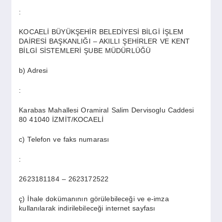
SPOR
:
KOCAELİ BÜYÜKŞEHİR BELEDİYESİ BİLGİ İŞLEM
YAŞAM
DAİRESİ BAŞKANLIĞI – AKILLI ŞEHİRLER VE KENT
BİLGİ SİSTEMLERİ ŞUBE MÜDÜRLÜĞÜ
b) Adresi
:
Karabas Mahallesi Oramiral Salim Dervisoglu Caddesi
80 41040 İZMİT/KOCAELİ
c) Telefon ve faks numarası
:
2623181184 – 2623172522
ç) İhale dokümanının görülebileceği ve e-imza
kullanılarak indirilebileceği internet sayfası