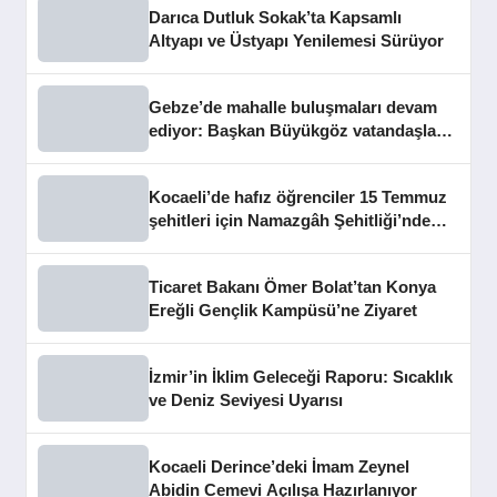
Darıca Dutluk Sokak’ta Kapsamlı
Altyapı ve Üstyapı Yenilemesi Sürüyor
Gebze’de mahalle buluşmaları devam
ediyor: Başkan Büyükgöz vatandaşları
dinledi
Kocaeli’de hafız öğrenciler 15 Temmuz
şehitleri için Namazgâh Şehitliği’nde
buluştu
Ticaret Bakanı Ömer Bolat’tan Konya
Ereğli Gençlik Kampüsü’ne Ziyaret
İzmir’in İklim Geleceği Raporu: Sıcaklık
ve Deniz Seviyesi Uyarısı
Kocaeli Derince’deki İmam Zeynel
Abidin Cemevi Açılışa Hazırlanıyor