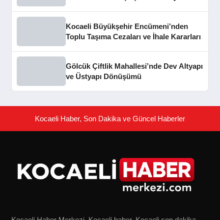
Kocaeli Büyükşehir Encümeni’nden
Toplu Taşıma Cezaları ve İhale Kararları
Gölcük Çiftlik Mahallesi’nde Dev Altyapı
ve Üstyapı Dönüşümü
Kocaeli Haber, Son Dakika ve Güncel Haberler
Kocaeli Haber Merkezi, Kocaeli haber, Kocaeli son dakika,