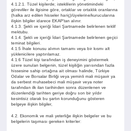
4.1.2.1. Tüzel kişilerde; isteklilerin yönetimindeki
görevliler ile ilgisine göre, ortaklar ve ortaklık oranlarına
(halka arz edilen hisseler hariç)/üyelerine/kurucularına
ilişkin bilgiler idarece EKAP’tan alınır.
4.1.3. Şekli ve içeriği İdari Şartnamede belirlenen teklif
mektubu.
4.1.4. Şekli ve içeriği İdari Şartnamede belirlenen geçici
teminat bilgileri.
4.1.5 İhale konusu alımın tamamı veya bir kısmı alt
yüklenicilere yaptırılamaz.
4.1.6 Tüzel kişi tarafından iş deneyimini göstermek
üzere sunulan belgenin, tüzel kişiliğin yarısından fazla
hissesine sahip ortağına ait olması halinde, Türkiye
Odalar ve Borsalar Birliği veya yeminli mali müşavir ya
da serbest muhasebeci mali müşavir veya noter
tarafından ilk ilan tarihinden sonra düzenlenen ve
düzenlendiği tarihten geriye doğru son bir yıldır
kesintisiz olarak bu şartın korunduğunu gösteren
belgeye ilişkin bilgiler,
4.2. Ekonomik ve mali yeterliğe ilişkin belgeler ve bu
belgelerin taşıması gereken kriterler: