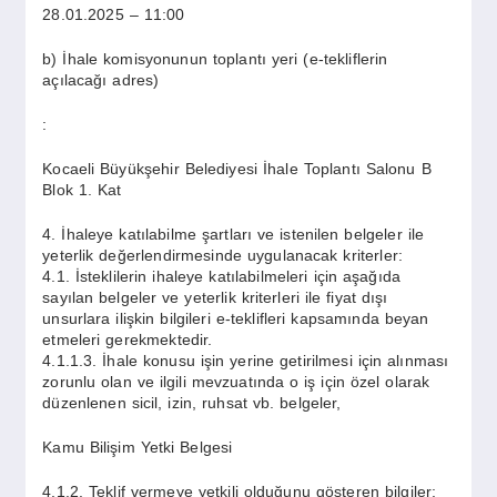
28.01.2025 – 11:00
b) İhale komisyonunun toplantı yeri (e-tekliflerin
açılacağı adres)
:
Kocaeli Büyükşehir Belediyesi İhale Toplantı Salonu B
Blok 1. Kat
4. İhaleye katılabilme şartları ve istenilen belgeler ile
yeterlik değerlendirmesinde uygulanacak kriterler:
4.1. İsteklilerin ihaleye katılabilmeleri için aşağıda
sayılan belgeler ve yeterlik kriterleri ile fiyat dışı
unsurlara ilişkin bilgileri e-teklifleri kapsamında beyan
etmeleri gerekmektedir.
4.1.1.3. İhale konusu işin yerine getirilmesi için alınması
zorunlu olan ve ilgili mevzuatında o iş için özel olarak
düzenlenen sicil, izin, ruhsat vb. belgeler,
Kamu Bilişim Yetki Belgesi
4.1.2. Teklif vermeye yetkili olduğunu gösteren bilgiler;