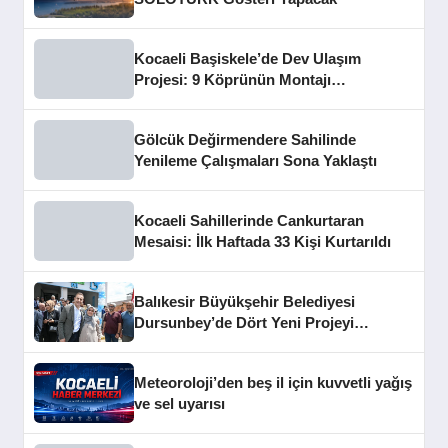
Kocaeli Başiskele’de Dev Ulaşım
Projesi: 9 Köprünün Montajı
Tamamlandı
Gölcük Değirmendere Sahilinde
Yenileme Çalışmaları Sona Yaklaştı
Kocaeli Sahillerinde Cankurtaran
Mesaisi: İlk Haftada 33 Kişi Kurtarıldı
Balıkesir Büyükşehir Belediyesi
Dursunbey’de Dört Yeni Projeyi
Hizmete Açtı
Meteoroloji’den beş il için kuvvetli yağış
ve sel uyarısı