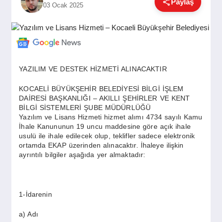
Paylaş
03 Ocak 2025
GÜNDEM
SIYASET
YAZILIM VE DESTEK HİZMETİ ALINACAKTIR
EĞITIM
KOCAELİ BÜYÜKŞEHİR BELEDİYESİ BİLGİ İŞLEM
DAİRESİ BAŞKANLIĞI – AKILLI ŞEHİRLER VE KENT
BİLGİ SİSTEMLERİ ŞUBE MÜDÜRLÜĞÜ
Yazılım ve Lisans Hizmeti hizmet alımı 4734 sayılı Kamu
EKONOMI
İhale Kanununun 19 uncu maddesine göre açık ihale
usulü ile ihale edilecek olup, teklifler sadece elektronik
ortamda EKAP üzerinden alınacaktır. İhaleye ilişkin
DÜNYA
ayrıntılı bilgiler aşağıda yer almaktadır:
SAĞLIK
1-İdarenin
a) Adı