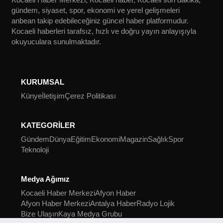
gündem, siyaset, spor, ekonomi ve yerel gelişmeleri
anbean takip edebileceğiniz güncel haber platformudur.
Kocaeli haberleri tarafsız, hızlı ve doğru yayın anlayışıyla
okuyuculara sunulmaktadır.
KURUMSAL
Künye
İletişim
Çerez Politikası
KATEGORİLER
Gündem
Dünya
Eğitim
Ekonomi
Magazin
Sağlık
Spor
Teknoloji
Medya Ağımız
Kocaeli Haber Merkezi
Afyon Haber
Afyon Haber Merkezi
Antalya Haber
Radyo Lojik
Bize Ulaşın
Kaya Medya Grubu