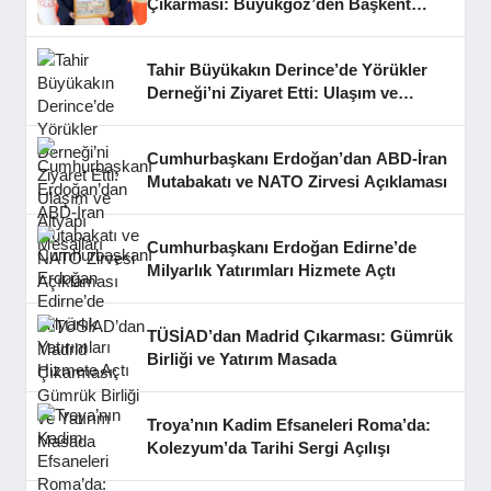
Çıkarması: Büyükgöz’den Başkent
Temasları
Tahir Büyükakın Derince’de Yörükler
Derneği’ni Ziyaret Etti: Ulaşım ve
Altyapı Mesajları
Cumhurbaşkanı Erdoğan’dan ABD-İran
Mutabakatı ve NATO Zirvesi Açıklaması
Cumhurbaşkanı Erdoğan Edirne’de
Milyarlık Yatırımları Hizmete Açtı
TÜSİAD’dan Madrid Çıkarması: Gümrük
Birliği ve Yatırım Masada
Troya’nın Kadim Efsaneleri Roma’da:
Kolezyum’da Tarihi Sergi Açılışı