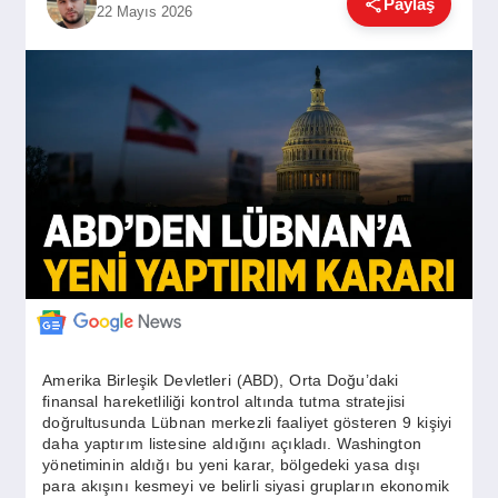
Paylaş
22 Mayıs 2026
GÜNDEM
SIYASET
EĞITIM
EKONOMI
DÜNYA
Amerika Birleşik Devletleri (ABD), Orta Doğu’daki
finansal hareketliliği kontrol altında tutma stratejisi
SAĞLIK
doğrultusunda Lübnan merkezli faaliyet gösteren 9 kişiyi
daha yaptırım listesine aldığını açıkladı. Washington
yönetiminin aldığı bu yeni karar, bölgedeki yasa dışı
para akışını kesmeyi ve belirli siyasi grupların ekonomik