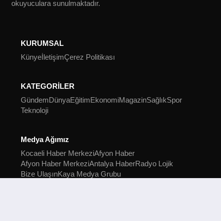
okuyuculara sunulmaktadır.
KURUMSAL
Künye
İletişim
Çerez Politikası
KATEGORİLER
Gündem
Dünya
Eğitim
Ekonomi
Magazin
Sağlık
Spor
Teknoloji
Medya Ağımız
Kocaeli Haber Merkezi
Afyon Haber
Afyon Haber Merkezi
Antalya Haber
Radyo Lojik
Bize Ulaşın
Kaya Medya Grubu
2022 Kocaeli Haber Merkezi © Tüm hakları saklıdır.
Kocaeli Haber Merkezi