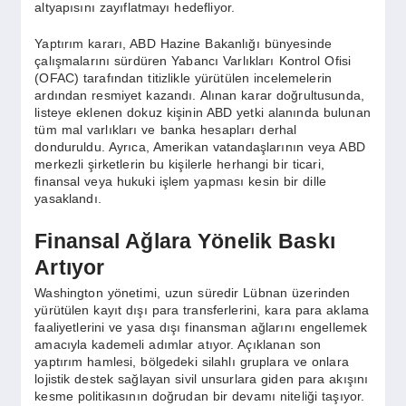
SPOR
altyapısını zayıflatmayı hedefliyor.
Yaptırım kararı, ABD Hazine Bakanlığı bünyesinde
çalışmalarını sürdüren Yabancı Varlıkları Kontrol Ofisi
YAŞAM
(OFAC) tarafından titizlikle yürütülen incelemelerin
ardından resmiyet kazandı. Alınan karar doğrultusunda,
listeye eklenen dokuz kişinin ABD yetki alanında bulunan
tüm mal varlıkları ve banka hesapları derhal
donduruldu. Ayrıca, Amerikan vatandaşlarının veya ABD
merkezli şirketlerin bu kişilerle herhangi bir ticari,
finansal veya hukuki işlem yapması kesin bir dille
yasaklandı.
Finansal Ağlara Yönelik Baskı
Artıyor
Washington yönetimi, uzun süredir Lübnan üzerinden
yürütülen kayıt dışı para transferlerini, kara para aklama
faaliyetlerini ve yasa dışı finansman ağlarını engellemek
amacıyla kademeli adımlar atıyor. Açıklanan son
yaptırım hamlesi, bölgedeki silahlı gruplara ve onlara
lojistik destek sağlayan sivil unsurlara giden para akışını
kesme politikasının doğrudan bir devamı niteliği taşıyor.