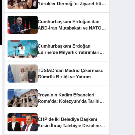
Yörükler Derneği’ni Ziyaret Etti:
Ulaşım ve Altyapı Mesajları
Cumhurbaşkanı Erdoğan’dan
ABD-İran Mutabakatı ve NATO
Zirvesi Açıklaması
Cumhurbaşkanı Erdoğan
Edirne’de Milyarlık Yatırımları
Hizmete Açtı
TÜSİAD’dan Madrid Çıkarması:
Gümrük Birliği ve Yatırım
Masada
Troya’nın Kadim Efsaneleri
Roma’da: Kolezyum’da Tarihi
Sergi Açılışı
CHP’de İki Belediye Başkanı
Kesin İhraç Talebiyle Disipline
Sevk Edildi