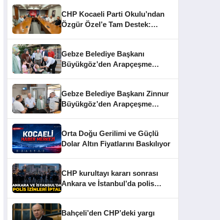
CHP Kocaeli Parti Okulu’ndan
Özgür Özel’e Tam Destek:
“İrade Üyelerindir”
Gebze Belediye Başkanı
Büyükgöz’den Arapçeşme
Esnafına Ziyaret
Gebze Belediye Başkanı Zinnur
Büyükgöz’den Arapçeşme
Esnafına Ziyaret
Orta Doğu Gerilimi ve Güçlü
Dolar Altın Fiyatlarını Baskılıyor
CHP kurultayı kararı sonrası
Ankara ve İstanbul’da polis
izinleri iptal edildi
Bahçeli’den CHP’deki yargı