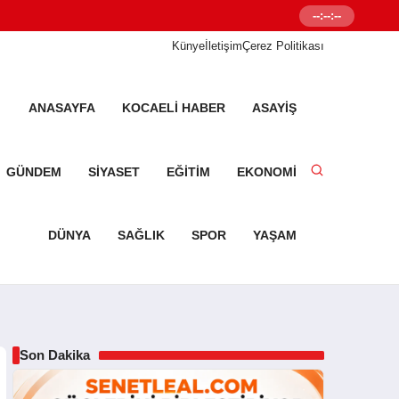
--:--:--
Senetleal.com G
Künye
İletişim
Çerez Politikası
ANASAYFA
KOCAELI HABER
ASAYIŞ
GÜNDEM
SIYASET
EĞITIM
EKONOMI
DÜNYA
SAĞLIK
SPOR
YAŞAM
Son Dakika