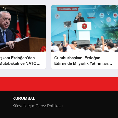
şkanı Erdoğan’dan
Cumhurbaşkanı Erdoğan
Mutabakatı ve NATO
Edirne’de Milyarlık Yatırımları
ıklaması
Hizmete Açtı
KURUMSAL
Künye
İletişim
Çerez Politikası