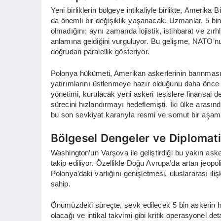
Yeni birliklerin bölgeye intikaliyle birlikte, Amerika
da önemli bir değişiklik yaşanacak. Uzmanlar, 5 bin 
olmadığını; aynı zamanda lojistik, istihbarat ve zırhl
anlamına geldiğini vurguluyor. Bu gelişme, NATO’n
doğrudan paralellik gösteriyor.
Polonya hükümeti, Amerikan askerlerinin barınması ve
yatırımlarını üstlenmeye hazır olduğunu daha önce ç
yönetimi, kurulacak yeni askeri tesislere finansa
sürecini hızlandırmayı hedeflemişti. İki ülke arasın
bu son sevkiyat kararıyla resmi ve somut bir aşa
Bölgesel Dengeler ve Diplomat
Washington’un Varşova ile geliştirdiği bu yakın ask
takip ediliyor. Özellikle Doğu Avrupa’da artan jeopo
Polonya’daki varlığını genişletmesi, uluslararası il
sahip.
Önümüzdeki süreçte, sevk edilecek 5 bin askerin han
olacağı ve intikal takvimi gibi kritik operasyonel de