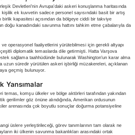
 Birleşik Devletleri’nin Avrupa’daki askeri konuşlanma haritasında
kişilik ek kuvvetin sadece personel sayısındaki basit bir artış
ı birlik kapasitesi açısından da bölgeye ciddi bir takviye
un doğu kanadındaki savunma hattını tahkim etme çabalarıyla da
 operasyonel faaliyetlerini yürütebilmesi için gerekli altyapı
eşitli diplomatik temaslarda dile getirmişti. Hatta Varşova
l destek sağlama taahhüdünde bulunarak Washington’un karar alma
da uzun süredir yürütülen askeri işbirliği müzakereleri, açıklanan
maya geçmiş bulunuyor.
ik Yansımalar
eri temas, komşu ülkeler ve bölge aktörleri tarafından yakından
litik gerilimler göz önüne alındığında, Amerikan ordusunun
işkiler arenasında çok boyutlu sonuçlar doğurma potansiyeline
gi üslere yerleştirileceği, görev tanımlarının tam olarak ne
tayların iki ülkenin savunma bakanlıkları arasındaki ortak