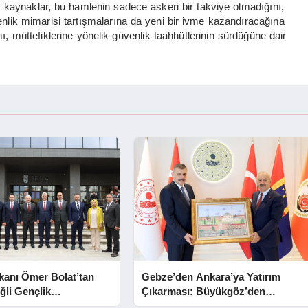
k kaynaklar, bu hamlenin sadece askeri bir takviye olmadığını,
lik mimarisi tartışmalarına da yeni bir ivme kazandıracağına
mı, müttefiklerine yönelik güvenlik taahhütlerinin sürdüğüne dair
kanı Ömer Bolat’tan
Gebze’den Ankara’ya Yatırım
ğli Gençlik
Çıkarması: Büyükgöz’den
e Ziyaret
Başkent Temasları