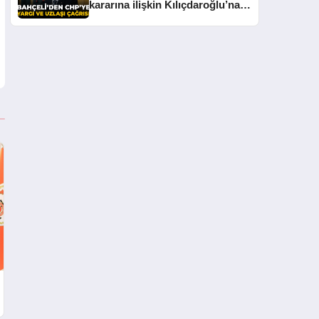
kararına ilişkin Kılıçdaroğlu’na
çağrı