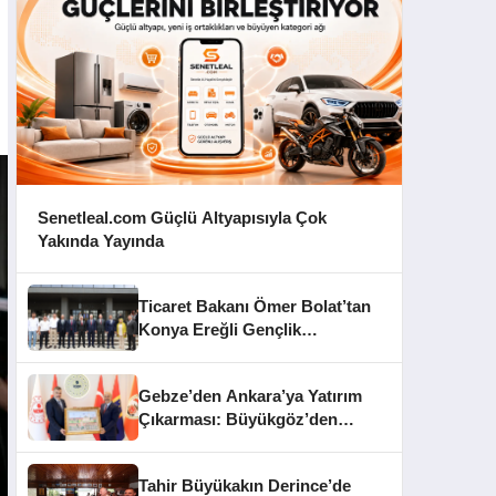
Senetleal.com Güçlü Altyapısıyla Çok
Yakında Yayında
Ticaret Bakanı Ömer Bolat’tan
Konya Ereğli Gençlik
Kampüsü’ne Ziyaret
Gebze’den Ankara’ya Yatırım
Çıkarması: Büyükgöz’den
Başkent Temasları
Tahir Büyükakın Derince’de