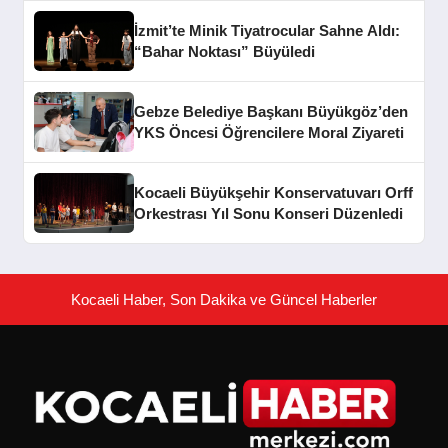
İzmit’te Minik Tiyatrocular Sahne Aldı:
“Bahar Noktası” Büyüledi
Gebze Belediye Başkanı Büyükgöz’den
YKS Öncesi Öğrencilere Moral Ziyareti
Kocaeli Büyükşehir Konservatuvarı Orff
Orkestrası Yıl Sonu Konseri Düzenledi
Kocaeli Haber, Son Dakika ve Güncel Haberler