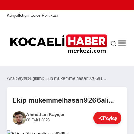
Künye
İletişim
Çerez Politikası
ANASAYFA
Ana Sayfa
Eğitim
Ekip mükemmelhasan9266ali…
KOCAELI HABER
Ekip mükemmelhasan9266ali…
Ahmethan Kayışcı
Paylaş
ASAYIŞ
08 Eylül 2023