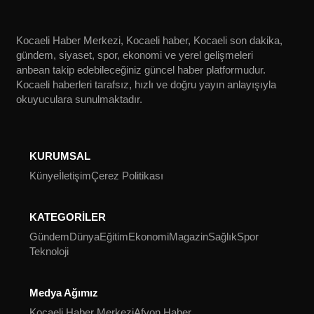
Kocaeli Haber Merkezi, Kocaeli haber, Kocaeli son dakika,
gündem, siyaset, spor, ekonomi ve yerel gelişmeleri
anbean takip edebileceğiniz güncel haber platformudur.
Kocaeli haberleri tarafsız, hızlı ve doğru yayın anlayışıyla
okuyuculara sunulmaktadır.
KURUMSAL
Künye
İletişim
Çerez Politikası
KATEGORİLER
Gündem
Dünya
Eğitim
Ekonomi
Magazin
Sağlık
Spor
Teknoloji
Medya Ağımız
Kocaeli Haber Merkezi
Afyon Haber