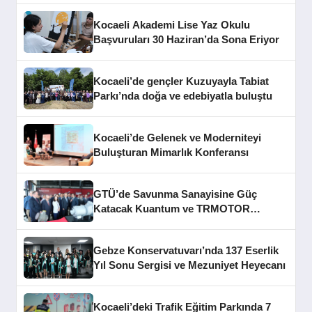
Kocaeli Akademi Lise Yaz Okulu
Başvuruları 30 Haziran’da Sona Eriyor
Kocaeli’de gençler Kuzuyayla Tabiat
Parkı’nda doğa ve edebiyatla buluştu
Kocaeli’de Gelenek ve Moderniteyi
Buluşturan Mimarlık Konferansı
GTÜ’de Savunma Sanayisine Güç
Katacak Kuantum ve TRMOTOR
Merkezleri Açıldı
Gebze Konservatuvarı’nda 137 Eserlik
Yıl Sonu Sergisi ve Mezuniyet Heyecanı
Kocaeli’deki Trafik Eğitim Parkında 7