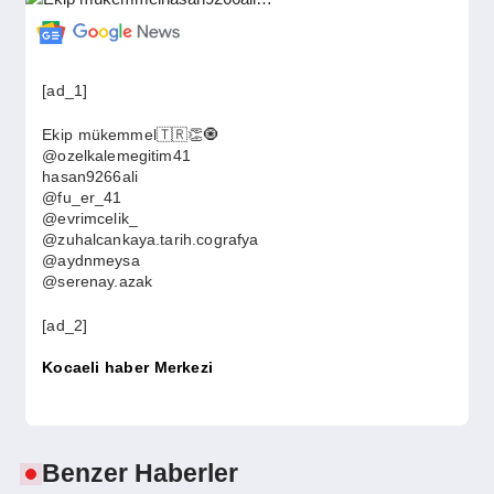
GÜNDEM
[ad_1]
SIYASET
Ekip mükemmel🇹🇷👏🧿
@ozelkalemegitim41
hasan9266ali
EĞITIM
@fu_er_41
@evrimcelik_
@zuhalcankaya.tarih.cografya
@aydnmeysa
EKONOMI
@serenay.azak
[ad_2]
DÜNYA
Kocaeli haber Merkezi
SAĞLIK
Benzer Haberler