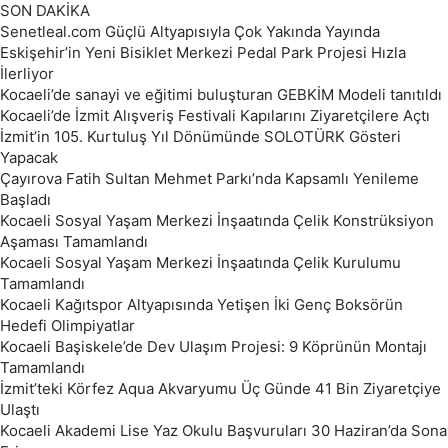
SON DAKİKA
Senetleal.com Güçlü Altyapısıyla Çok Yakında Yayında
Eskişehir’in Yeni Bisiklet Merkezi Pedal Park Projesi Hızla
İlerliyor
Kocaeli’de sanayi ve eğitimi buluşturan GEBKİM Modeli tanıtıldı
Kocaeli’de İzmit Alışveriş Festivali Kapılarını Ziyaretçilere Açtı
İzmit’in 105. Kurtuluş Yıl Dönümünde SOLOTÜRK Gösteri
Yapacak
Çayırova Fatih Sultan Mehmet Parkı’nda Kapsamlı Yenileme
Başladı
Kocaeli Sosyal Yaşam Merkezi İnşaatında Çelik Konstrüksiyon
Aşaması Tamamlandı
Kocaeli Sosyal Yaşam Merkezi İnşaatında Çelik Kurulumu
Tamamlandı
Kocaeli Kağıtspor Altyapısında Yetişen İki Genç Boksörün
Hedefi Olimpiyatlar
Kocaeli Başiskele’de Dev Ulaşım Projesi: 9 Köprünün Montajı
Tamamlandı
İzmit’teki Körfez Aqua Akvaryumu Üç Günde 41 Bin Ziyaretçiye
Ulaştı
Kocaeli Akademi Lise Yaz Okulu Başvuruları 30 Haziran’da Sona