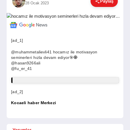
Paylaş
28 Ocak 2023
GÜNDEM
SIYASET
[ad_1]
EĞITIM
@muhammetalievli41 hocamız ile motivasyon
seminerleri hızla devam ediyor🎯🧿
@hasan9266ali
@fu_er_41
EKONOMI
DÜNYA
[ad_2]
Kocaeli haber Merkezi
SAĞLIK
Yorumlar