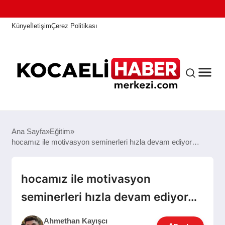
Künye
İletişim
Çerez Politikası
ANASAYFA
Ana Sayfa
Eğitim
hocamız ile motivasyon seminerleri hızla devam ediyor…
KOCAELI HABER
hocamız ile motivasyon
seminerleri hızla devam ediyor…
ASAYIŞ
Ahmethan Kayışcı