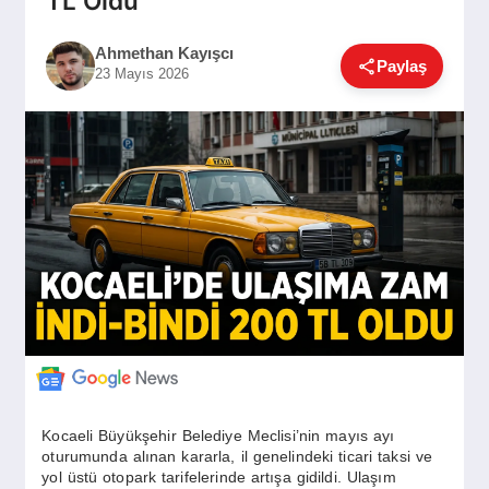
TL Oldu
GÜNDEM
Ahmethan Kayışcı
Paylaş
23 Mayıs 2026
SIYASET
EĞITIM
EKONOMI
DÜNYA
SAĞLIK
Kocaeli Büyükşehir Belediye Meclisi’nin mayıs ayı
oturumunda alınan kararla, il genelindeki ticari taksi ve
yol üstü otopark tarifelerinde artışa gidildi. Ulaşım