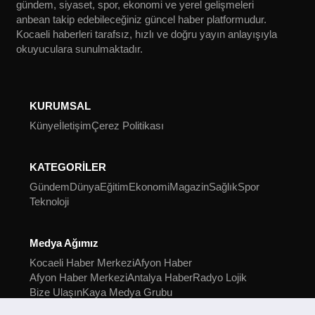
gündem, siyaset, spor, ekonomi ve yerel gelişmeleri
anbean takip edebileceğiniz güncel haber platformudur.
Kocaeli haberleri tarafsız, hızlı ve doğru yayın anlayışıyla
okuyuculara sunulmaktadır.
KURUMSAL
Künye
İletişim
Çerez Politikası
KATEGORİLER
Gündem
Dünya
Eğitim
Ekonomi
Magazin
Sağlık
Spor
Teknoloji
Medya Ağımız
Kocaeli Haber Merkezi
Afyon Haber
Afyon Haber Merkezi
Antalya Haber
Radyo Lojik
Bize Ulaşın
Kaya Medya Grubu