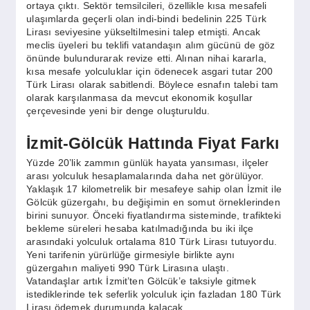
ortaya çıktı. Sektör temsilcileri, özellikle kısa mesafeli
ulaşımlarda geçerli olan indi-bindi bedelinin 225 Türk
Lirası seviyesine yükseltilmesini talep etmişti. Ancak
meclis üyeleri bu teklifi vatandaşın alım gücünü de göz
önünde bulundurarak revize etti. Alınan nihai kararla,
kısa mesafe yolculuklar için ödenecek asgari tutar 200
Türk Lirası olarak sabitlendi. Böylece esnafın talebi tam
olarak karşılanmasa da mevcut ekonomik koşullar
çerçevesinde yeni bir denge oluşturuldu.
İzmit-Gölcük Hattında Fiyat Farkı
Yüzde 20’lik zammın günlük hayata yansıması, ilçeler
arası yolculuk hesaplamalarında daha net görülüyor.
Yaklaşık 17 kilometrelik bir mesafeye sahip olan İzmit ile
Gölcük güzergahı, bu değişimin en somut örneklerinden
birini sunuyor. Önceki fiyatlandırma sisteminde, trafikteki
bekleme süreleri hesaba katılmadığında bu iki ilçe
arasındaki yolculuk ortalama 810 Türk Lirası tutuyordu.
Yeni tarifenin yürürlüğe girmesiyle birlikte aynı
güzergahın maliyeti 990 Türk Lirasına ulaştı.
Vatandaşlar artık İzmit’ten Gölcük’e taksiyle gitmek
istediklerinde tek seferlik yolculuk için fazladan 180 Türk
Lirası ödemek durumunda kalacak.