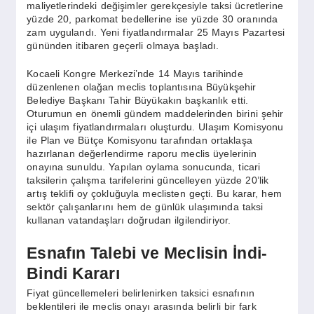
SPOR
maliyetlerindeki değişimler gerekçesiyle taksi ücretlerine
yüzde 20, parkomat bedellerine ise yüzde 30 oranında
zam uygulandı. Yeni fiyatlandırmalar 25 Mayıs Pazartesi
gününden itibaren geçerli olmaya başladı.
YAŞAM
Kocaeli Kongre Merkezi’nde 14 Mayıs tarihinde
düzenlenen olağan meclis toplantısına Büyükşehir
Belediye Başkanı Tahir Büyükakın başkanlık etti.
Oturumun en önemli gündem maddelerinden birini şehir
içi ulaşım fiyatlandırmaları oluşturdu. Ulaşım Komisyonu
ile Plan ve Bütçe Komisyonu tarafından ortaklaşa
hazırlanan değerlendirme raporu meclis üyelerinin
onayına sunuldu. Yapılan oylama sonucunda, ticari
taksilerin çalışma tarifelerini güncelleyen yüzde 20’lik
artış teklifi oy çokluğuyla meclisten geçti. Bu karar, hem
sektör çalışanlarını hem de günlük ulaşımında taksi
kullanan vatandaşları doğrudan ilgilendiriyor.
Esnafın Talebi ve Meclisin İndi-
Bindi Kararı
Fiyat güncellemeleri belirlenirken taksici esnafının
beklentileri ile meclis onayı arasında belirli bir fark