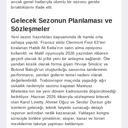
ancak genel hatlarıyla olumlu bir sezonu geride
bıraktıklarını ifade etti.
Gelecek Sezonun Planlaması ve
Sözleşmeler
Yeni sezon hazırlıkları kapsamında ilk hamle orta
sahaya yapıldı. Fransız ekibi Clermont Foot 63’ten
kiralanan Habib Ali Keita’nın satın alma opsiyonu
kullanıldı ve Malili oyuncuyla 2026 yazından itibaren
geçerli olacak iki yıllık yeni bir anlaşma sağlandı. Öte
yandan kiralık olarak forma giyen Hrvoje Smolcic ve
Botond Balogh’un oluşturduğu savunma tandeminin
performansı, yenilen gollerin temel nedeni olarak
değerlendirildi. Trabzonspor maçında yaşadığı ağır
sakatlık nedeniyle sezonu kapatan Mateusz
Wieteska’nın ise yeni dönem kadrosunda düşünülmediği
belirtiliyor. Haziran 2026 itibarıyla sözleşmesi bitecek
olan Karol Linetty, Ahmet Oğuz ve Serdar Dursun gibi
isimlerin geleceği, teknik heyetin sunacağı detaylı
raporun ardından netlik kazanacak. Yaklaşan kongre
süreciyle birlikte yönetimin; stoper, kanat ve forvet
mevkilerine takviye yapması bekleniyor.