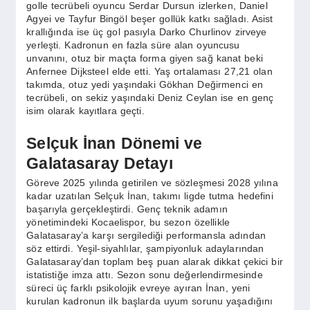
golle tecrübeli oyuncu Serdar Dursun izlerken, Daniel
Agyei ve Tayfur Bingöl beşer gollük katkı sağladı. Asist
krallığında ise üç gol pasıyla Darko Churlinov zirveye
yerleşti. Kadronun en fazla süre alan oyuncusu
unvanını, otuz bir maçta forma giyen sağ kanat beki
Anfernee Dijksteel elde etti. Yaş ortalaması 27,21 olan
takımda, otuz yedi yaşındaki Gökhan Değirmenci en
tecrübeli, on sekiz yaşındaki Deniz Ceylan ise en genç
isim olarak kayıtlara geçti.
Selçuk İnan Dönemi ve
Galatasaray Detayı
Göreve 2025 yılında getirilen ve sözleşmesi 2028 yılına
kadar uzatılan Selçuk İnan, takımı ligde tutma hedefini
başarıyla gerçekleştirdi. Genç teknik adamın
yönetimindeki Kocaelispor, bu sezon özellikle
Galatasaray’a karşı sergilediği performansla adından
söz ettirdi. Yeşil-siyahlılar, şampiyonluk adaylarından
Galatasaray’dan toplam beş puan alarak dikkat çekici bir
istatistiğe imza attı. Sezon sonu değerlendirmesinde
süreci üç farklı psikolojik evreye ayıran İnan, yeni
kurulan kadronun ilk başlarda uyum sorunu yaşadığını