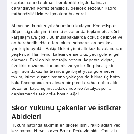
SPOR
deplasmanında alınan beraberlikle ligde kalmayı
garantileyen Körfez temsilcisi, gelecek sezonun kadro
mühendisliği için çalışmalara hız verdi.
YAŞAM
Altmışıncı kuruluş yıl dönümünü kutlayan Kocaelispor,
Süper Lig’deki yirmi birinci sezonunda toplam otuz dört
karşılaşmaya çıktı. Bu müsabakalarda dokuz galibiyet ve
on beraberlik elde eden takım, sahadan on beş kez
yenilgiyle ayrıldı. Rakip fileleri yirmi altı kez havalandıran
yeşil-siyahlılar, kendi kalesinde ise otuz yedi gole engel
olamadı. Eksi on bir averajla sezonu kapatan ekipte,
özellikle savunma hattındaki zafiyetler ön plana çıktı.
Ligin son dokuz haftasında galibiyet yüzü göremeyen
takım, küme düşme hattına yaklaşsa da bitime üç hafta
kala Kasımpaşa’dan alınan bir puanla rahat nefes aldı.
Sezonun kapanış mücadelesinde ise Antalyaspor’a
deplasmanda tek golle boyun eğdi.
Skor Yükünü Çekenler ve İstikrar
Abideleri
Hücum hattında takımın en skorer ismi, rakip ağları yedi
kez sarsan Hırvat forvet Bruno Petkovic oldu. Onu altı