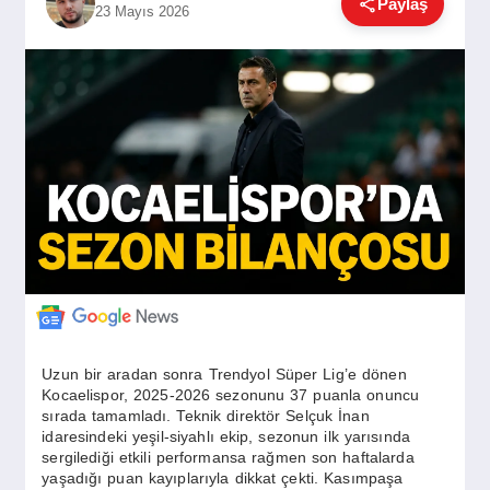
Paylaş
23 Mayıs 2026
GÜNDEM
SIYASET
EĞITIM
EKONOMI
DÜNYA
Uzun bir aradan sonra Trendyol Süper Lig’e dönen
Kocaelispor, 2025-2026 sezonunu 37 puanla onuncu
SAĞLIK
sırada tamamladı. Teknik direktör Selçuk İnan
idaresindeki yeşil-siyahlı ekip, sezonun ilk yarısında
sergilediği etkili performansa rağmen son haftalarda
yaşadığı puan kayıplarıyla dikkat çekti. Kasımpaşa