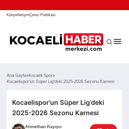
Künye
İletişim
Çerez Politikası
ANASAYFA
Ana Sayfa
Kocaeli Spor
Kocaelispor’un Süper Lig’deki 2025-2026 Sezonu Karnesi
KOCAELI HABER
Kocaelispor’un Süper Lig’deki
2025-2026 Sezonu Karnesi
ASAYIŞ
Ahmethan Kayışcı