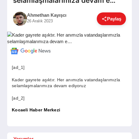
selamlaşmalarımıza devam e…
GÜNDEM
Ahmethan Kayışcı
Paylaş
26 Aralık 2023
SIYASET
EĞITIM
[ad_1]
EKONOMI
Kader gayrete aşıktır. Her anımızla vatandaşlarımızla
selamlaşmalarımıza devam ediyoruz
DÜNYA
[ad_2]
Kocaeli Haber Merkezi
SAĞLIK
Yorumlar