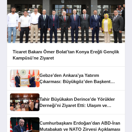
Ticaret Bakanı Ömer Bolat’tan Konya Ereğli Gençlik
Kampüsü’ne Ziyaret
Gebze’den Ankara’ya Yatırım
Çıkarması: Büyükgöz’den Başkent
Temasları
Tahir Büyükakın Derince’de Yörükler
Derneği’ni Ziyaret Etti: Ulaşım ve
Altyapı Mesajları
Cumhurbaşkanı Erdoğan’dan ABD-İran
Mutabakatı ve NATO Zirvesi Açıklaması