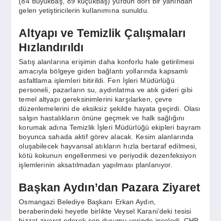
(84 büyükbaş, 89 küçükbaş) yurdun dört bir yanından
gelen yetiştiricilerin kullanımına sunuldu.
Altyapı ve Temizlik Çalışmaları
Hızlandırıldı
Satış alanlarına erişimin daha konforlu hale getirilmesi
amacıyla bölgeye giden bağlantı yollarında kapsamlı
asfaltlama işlemleri bitirildi. Fen İşleri Müdürlüğü
personeli, pazarların su, aydınlatma ve atık gideri gibi
temel altyapı gereksinimlerini karşılarken, çevre
düzenlemelerini de eksiksiz şekilde hayata geçirdi. Olası
salgın hastalıkların önüne geçmek ve halk sağlığını
korumak adına Temizlik İşleri Müdürlüğü ekipleri bayram
boyunca sahada aktif görev alacak. Kesim alanlarında
oluşabilecek hayvansal atıkların hızla bertaraf edilmesi,
kötü kokunun engellenmesi ve periyodik dezenfeksiyon
işlemlerinin aksatılmadan yapılması planlanıyor.
Başkan Aydın’dan Pazara Ziyaret
Osmangazi Belediye Başkanı Erkan Aydın,
beraberindeki heyetle birlikte Veysel Karani’deki tesisi
bizzat ziyaret ederek son durumu yerinde inceledi. CHP