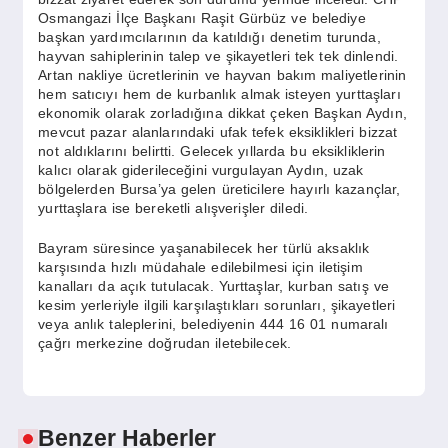
Osmangazi İlçe Başkanı Raşit Gürbüz ve belediye
başkan yardımcılarının da katıldığı denetim turunda,
hayvan sahiplerinin talep ve şikayetleri tek tek dinlendi.
Artan nakliye ücretlerinin ve hayvan bakım maliyetlerinin
hem satıcıyı hem de kurbanlık almak isteyen yurttaşları
ekonomik olarak zorladığına dikkat çeken Başkan Aydın,
mevcut pazar alanlarındaki ufak tefek eksiklikleri bizzat
not aldıklarını belirtti. Gelecek yıllarda bu eksikliklerin
kalıcı olarak giderileceğini vurgulayan Aydın, uzak
bölgelerden Bursa’ya gelen üreticilere hayırlı kazançlar,
yurttaşlara ise bereketli alışverişler diledi.
Bayram süresince yaşanabilecek her türlü aksaklık
karşısında hızlı müdahale edilebilmesi için iletişim
kanalları da açık tutulacak. Yurttaşlar, kurban satış ve
kesim yerleriyle ilgili karşılaştıkları sorunları, şikayetleri
veya anlık taleplerini, belediyenin 444 16 01 numaralı
çağrı merkezine doğrudan iletebilecek.
Benzer Haberler