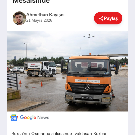
Mesaisinde
GÜNDEM
Ahmethan Kayışcı
Paylaş
21 Mayıs 2026
SIYASET
EĞITIM
EKONOMI
DÜNYA
SAĞLIK
Bursa’nın Osmangazi ilçesinde, yaklaşan Kurban