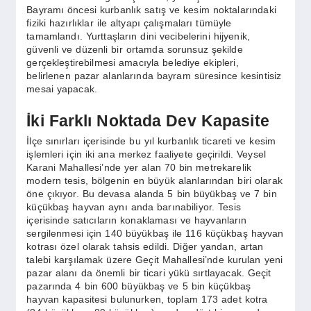
SPOR
Bayramı öncesi kurbanlık satış ve kesim noktalarındaki
fiziki hazırlıklar ile altyapı çalışmaları tümüyle
tamamlandı. Yurttaşların dini vecibelerini hijyenik,
güvenli ve düzenli bir ortamda sorunsuz şekilde
YAŞAM
gerçekleştirebilmesi amacıyla belediye ekipleri,
belirlenen pazar alanlarında bayram süresince kesintisiz
mesai yapacak.
İki Farklı Noktada Dev Kapasite
İlçe sınırları içerisinde bu yıl kurbanlık ticareti ve kesim
işlemleri için iki ana merkez faaliyete geçirildi. Veysel
Karani Mahallesi’nde yer alan 70 bin metrekarelik
modern tesis, bölgenin en büyük alanlarından biri olarak
öne çıkıyor. Bu devasa alanda 5 bin büyükbaş ve 7 bin
küçükbaş hayvan aynı anda barınabiliyor. Tesis
içerisinde satıcıların konaklaması ve hayvanların
sergilenmesi için 140 büyükbaş ile 116 küçükbaş hayvan
kotrası özel olarak tahsis edildi. Diğer yandan, artan
talebi karşılamak üzere Geçit Mahallesi’nde kurulan yeni
pazar alanı da önemli bir ticari yükü sırtlayacak. Geçit
pazarında 4 bin 600 büyükbaş ve 5 bin küçükbaş
hayvan kapasitesi bulunurken, toplam 173 adet kotra