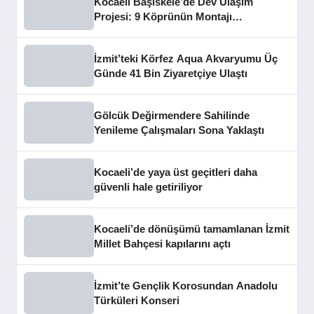
Kocaeli Başiskele’de Dev Ulaşım
Projesi: 9 Köprünün Montajı
Tamamlandı
İzmit’teki Körfez Aqua Akvaryumu Üç
Günde 41 Bin Ziyaretçiye Ulaştı
Gölcük Değirmendere Sahilinde
Yenileme Çalışmaları Sona Yaklaştı
Kocaeli’de yaya üst geçitleri daha
güvenli hale getiriliyor
Kocaeli’de dönüşümü tamamlanan İzmit
Millet Bahçesi kapılarını açtı
İzmit’te Gençlik Korosundan Anadolu
Türküleri Konseri