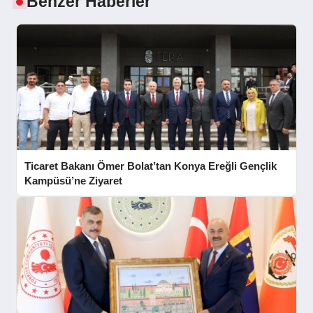
Benzer Haberler
SPOR
YAŞAM
Ticaret Bakanı Ömer Bolat’tan Konya Ereğli Gençlik
Kampüsü’ne Ziyaret