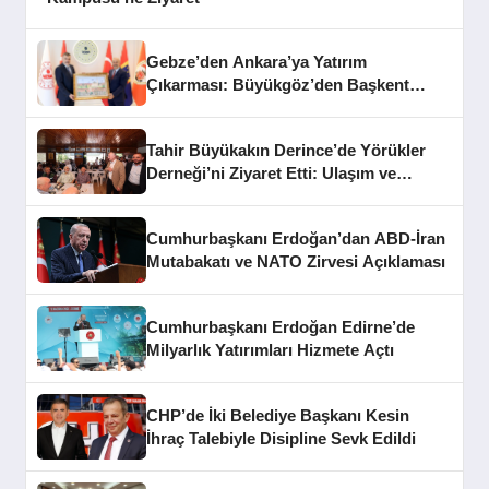
Gebze’den Ankara’ya Yatırım
Çıkarması: Büyükgöz’den Başkent
Temasları
Tahir Büyükakın Derince’de Yörükler
Derneği’ni Ziyaret Etti: Ulaşım ve
Altyapı Mesajları
Cumhurbaşkanı Erdoğan’dan ABD-İran
Mutabakatı ve NATO Zirvesi Açıklaması
Cumhurbaşkanı Erdoğan Edirne’de
Milyarlık Yatırımları Hizmete Açtı
CHP’de İki Belediye Başkanı Kesin
İhraç Talebiyle Disipline Sevk Edildi