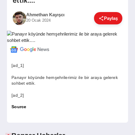
ettik….
GÜNDEM
Ahmethan Kayışcı
Paylaş
20 Ocak 2024
SIYASET
EĞITIM
[ad_1]
EKONOMI
Panayır köyünde hemşehrilerimiz ile bir araya gelerek
sohbet ettik.
DÜNYA
[ad_2]
Source
SAĞLIK