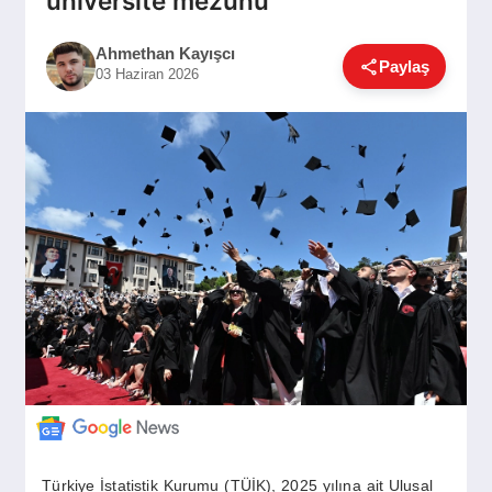
üniversite mezunu
GÜNDEM
Ahmethan Kayışcı
Paylaş
03 Haziran 2026
SIYASET
EĞITIM
EKONOMI
DÜNYA
SAĞLIK
Türkiye İstatistik Kurumu (TÜİK), 2025 yılına ait Ulusal