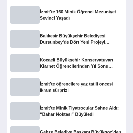
İzmit’te 160 Minik Öğrenci Mezuniyet
Sevinci Yaşadı
Balıkesir Büyükşehir Belediyesi
Dursunbey’de Dört Yeni Projeyi
Hizmete Açtı
Kocaeli Büyükşehir Konservatuvarı
Klarnet Öğrencilerinden Yıl Sonu
Konseri
İzmit’te öğrencilere yaz tatili öncesi
ikram sürprizi
İzmit’te Minik Tiyatrocular Sahne Aldı:
“Bahar Noktası” Büyüledi
Gebze Belediye Başkanı Büyükgöz’den