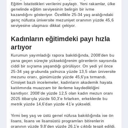
SPOR
Eğitim İstatistikleri verilerini paylaştı. Yeni rakamlar, ülke
genelinde eğitim seviyesinin belirgin bir ivme
kazandığını gösteriyor. Özellikle 25-34 yaş aralığındaki
genç nüfusta üniversite mezuniyet oranının yüzde 45,6
YAŞAM
seviyesine ulaşması dikkat çekiyor.
Kadınların eğitimdeki payı hızla
artıyor
Kurumun yayımladığı rapora bakıldığında, 2008’den bu
yana geçen süreçte yükseköğrenim görenlerin sayısında
ciddi bir sıçrama yaşandığı görülüyor. On yedi yıl önce
25-34 yaş grubunda yalnızca yüzde 13,5 olan üniversite
mezunu oranı, günümüzde yüzde 45,6’ya tırmandı.
Cinsiyet bazlı incelemeler, kadınların akademik hayata
katılımında muazzam bir ilerleme kaydedildiğini
kanıtlıyor. 2008’de yüzde 12,5 olan kadın mezun oranı
2025 itibarıyla yüzde 50,3’e fırlarken, erkeklerde bu
metrik yüzde 14,6’dan yüzde 41’e yükseldi.
Yirmi beş yaş ve üstü genel nüfusa bakıldığında ise ön
lisans, lisans ve lisansüstü programları bitirenlerin
oranının yüzde 9,8’den yüzde 26,1’e çıktığı tespit edildi.