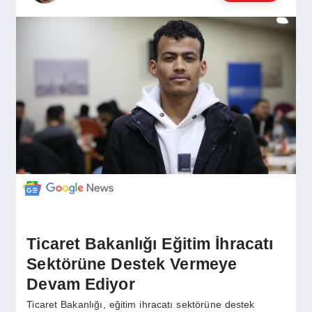
GÜNDEM
SIYASET
EĞITIM
EKONOMI
DÜNYA
Ticaret Bakanlığı Eğitim İhracatı
Sektörüne Destek Vermeye
SAĞLIK
Devam Ediyor
Ticaret Bakanlığı, eğitim ihracatı sektörüne destek