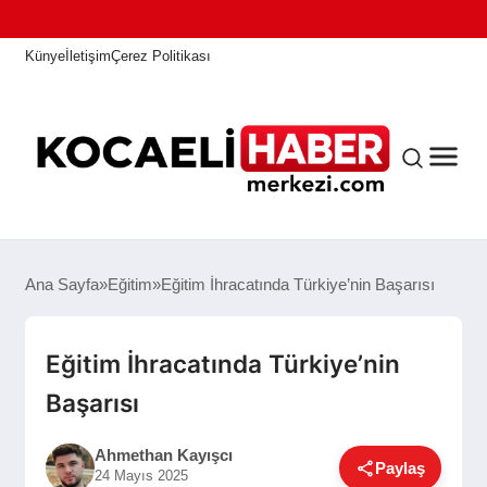
Künye
İletişim
Çerez Politikası
ANASAYFA
Ana Sayfa
Eğitim
Eğitim İhracatında Türkiye’nin Başarısı
KOCAELI HABER
Eğitim İhracatında Türkiye’nin
Başarısı
ASAYIŞ
Ahmethan Kayışcı
Paylaş
24 Mayıs 2025