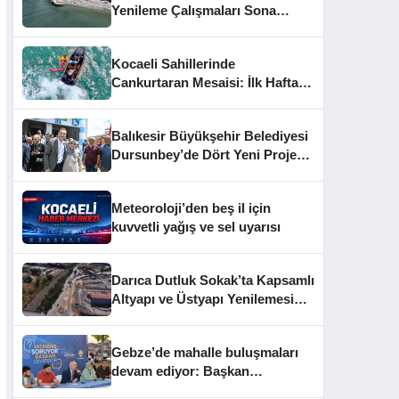
Yenileme Çalışmaları Sona
Yaklaştı
Kocaeli Sahillerinde
Cankurtaran Mesaisi: İlk Haftada
33 Kişi Kurtarıldı
Balıkesir Büyükşehir Belediyesi
Dursunbey’de Dört Yeni Projeyi
Hizmete Açtı
Meteoroloji’den beş il için
kuvvetli yağış ve sel uyarısı
Darıca Dutluk Sokak’ta Kapsamlı
Altyapı ve Üstyapı Yenilemesi
Sürüyor
Gebze’de mahalle buluşmaları
devam ediyor: Başkan
Büyükgöz vatandaşları dinledi