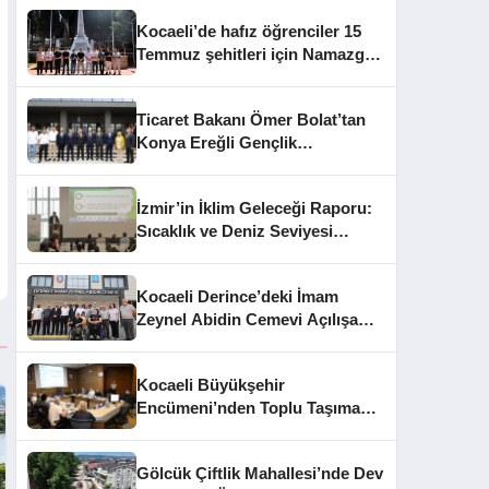
Kocaeli’de hafız öğrenciler 15
Temmuz şehitleri için Namazgâh
Şehitliği’nde buluştu
Ticaret Bakanı Ömer Bolat’tan
Konya Ereğli Gençlik
Kampüsü’ne Ziyaret
İzmir’in İklim Geleceği Raporu:
Sıcaklık ve Deniz Seviyesi
Uyarısı
Kocaeli Derince’deki İmam
Zeynel Abidin Cemevi Açılışa
Hazırlanıyor
Kocaeli Büyükşehir
Encümeni’nden Toplu Taşıma
Cezaları ve İhale Kararları
Gölcük Çiftlik Mahallesi’nde Dev