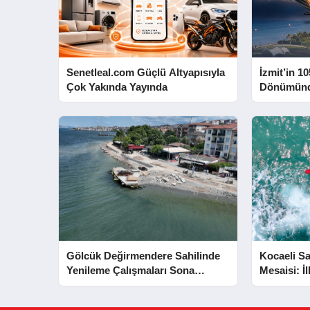
Senetleal.com Güçlü Altyapısıyla
İzmit’in 10
Çok Yakında Yayında
Dönümünd
Yapacak
Gölcük Değirmendere Sahilinde
Kocaeli Sa
Yenileme Çalışmaları Sona
Mesaisi: İ
Yaklaştı
Kurtarıldı