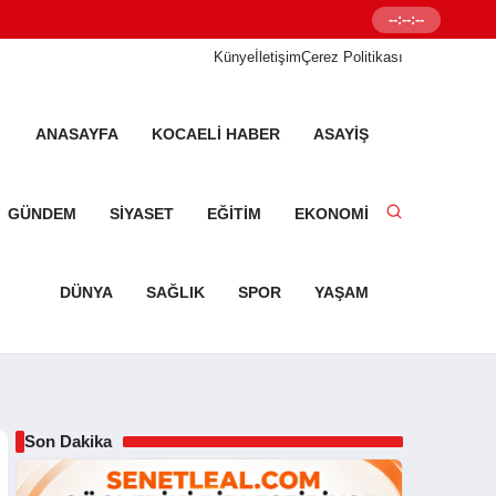
--:--:--
Senetleal.com G
Künye
İletişim
Çerez Politikası
ANASAYFA
KOCAELI HABER
ASAYIŞ
GÜNDEM
SIYASET
EĞITIM
EKONOMI
DÜNYA
SAĞLIK
SPOR
YAŞAM
Son Dakika