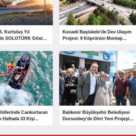
5. Kurtuluş Yıl
Kocaeli Başiskele’de Dev Ulaşım
e SOLOTÜRK Gösteri
Projesi: 9 Köprünün Montajı
Tamamlandı
hillerinde Cankurtaran
Balıkesir Büyükşehir Belediyesi
lk Haftada 33 Kişi
Dursunbey’de Dört Yeni Projeyi
Hizmete Açtı