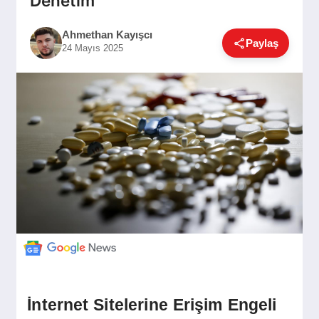
Denetim
GÜNDEM
Ahmethan Kayışcı
Paylaş
24 Mayıs 2025
SIYASET
EĞITIM
EKONOMI
DÜNYA
SAĞLIK
İnternet Sitelerine Erişim Engeli