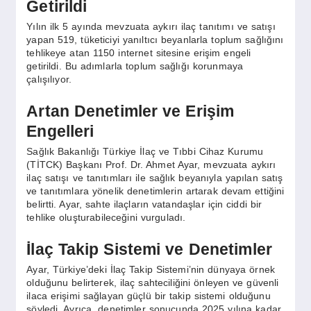
SPOR
Getirildi
Yılın ilk 5 ayında mevzuata aykırı ilaç tanıtımı ve satışı
yapan 519, tüketiciyi yanıltıcı beyanlarla toplum sağlığını
YAŞAM
tehlikeye atan 1150 internet sitesine erişim engeli
getirildi. Bu adımlarla toplum sağlığı korunmaya
çalışılıyor.
Artan Denetimler ve Erişim
Engelleri
Sağlık Bakanlığı Türkiye İlaç ve Tıbbi Cihaz Kurumu
(TİTCK) Başkanı Prof. Dr. Ahmet Ayar, mevzuata aykırı
ilaç satışı ve tanıtımları ile sağlık beyanıyla yapılan satış
ve tanıtımlara yönelik denetimlerin artarak devam ettiğini
belirtti. Ayar, sahte ilaçların vatandaşlar için ciddi bir
tehlike oluşturabileceğini vurguladı.
İlaç Takip Sistemi ve Denetimler
Ayar, Türkiye’deki İlaç Takip Sistemi’nin dünyaya örnek
olduğunu belirterek, ilaç sahteciliğini önleyen ve güvenli
ilaca erişimi sağlayan güçlü bir takip sistemi olduğunu
söyledi. Ayrıca, denetimler sonucunda 2025 yılına kadar