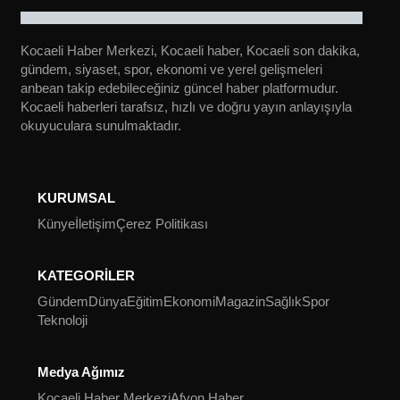
Kocaeli Haber Merkezi, Kocaeli haber, Kocaeli son dakika,
gündem, siyaset, spor, ekonomi ve yerel gelişmeleri
anbean takip edebileceğiniz güncel haber platformudur.
Kocaeli haberleri tarafsız, hızlı ve doğru yayın anlayışıyla
okuyuculara sunulmaktadır.
KURUMSAL
Künye
İletişim
Çerez Politikası
KATEGORİLER
Gündem
Dünya
Eğitim
Ekonomi
Magazin
Sağlık
Spor
Teknoloji
Medya Ağımız
Kocaeli Haber Merkezi
Afyon Haber